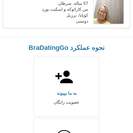
57 ساله, سرطان
من کارائوکه و اسکیت بورد
کویابا، برزیل
را ترجیح می دهم
دوستی
نحوه عملکرد BraDatingGo
به ما بپیوند
عضویت رایگان