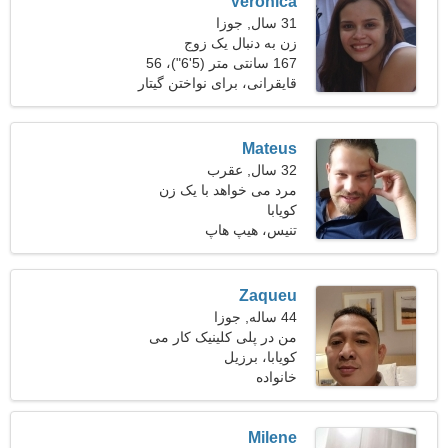
Verônica
31 سال, جوزا
زن به دنبال یک زوج
167 سانتی متر (5'6")، 56
کیلوگرم (123 پوند)
قایقرانی، برای نواختن گیتار
Mateus
32 سال, عقرب
مرد می خواهد با یک زن
کویابا
ملاقات کند 22-28
تنیس، هیپ هاپ
Zaqueu
44 ساله, جوزا
من در پلی کلینیک کار می
کویابا، برزیل
کنم، به یک خانم شیک پوش
خانواده
نیازمندم
Milene