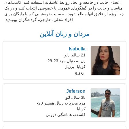
اعضای جالب در جامعه و ایجاد روابط عاشقانه استفاده کنید. کاندیداهای
مناسب و جالب را در گفتگوهای عمومی یا خصوصی انتخاب کنید و در یک
چت ویژه از علایق آنها مطلع شوید. به سایت دوستیابی کویابا رایگان برای
افراد محلی، خارجی، گردشگران بپیوندید.
مردان و زنان آنلاین
Isabella
21 ساله, دلو
زن به دنبال مرد 23-29
کویابا، برزیل
ازدواج
Jeferson
35 سال, لئو
مرد مجرد به دنبال همسر 23-
31
کویابا
فلسفه، هماهنگی درونی