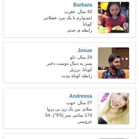
Barbara
42 سال, عقرب
امیدوارم با یک مرد عضلانی
کویابا
قرار بگذارم
رابطه ی جدی
Josue
24 سال, دلو
پسر به دنبال دوست دختر
است
کویابا، برزیل
رابطه کوتاه مدت
Andressa
27 سال, حوت
سلام، من یک زن بی پروا
هستم
174 سانتی متر (5'9")، 54
عروسی
کیلوگرم (119 پوند)