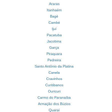
Araras
Itanhaém
Bagé
Cambé
Ijuí
Pacatuba
Jacobina
Garça
Piraquara
Pedreira
Santo Antônio da Platina
Canela
Cravinhos
Curitibanos
Ouricuri
Carmo do Paranaíba
Armação dos Búzios
Quaraí