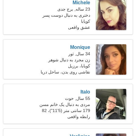
Michele
23 ساله, برج جدی
دختری به دنبال دوست پسر
25-34
کویابا
عشق واقعی
Monique
34 سال, ثور
زن مجرد به دنبال شوهر
کویابا، برزیل
نقاشی روی بدن، ساحل دریا
Italo
55 سال, حوت
مردی به دنبال یک خانم مسن
179 سانتی متر (5'11")، 82
کیلوگرم (180 پوند)
رابطه واقعی