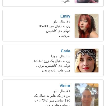
خانواده
کیلوگرم (176 پوند)
Emily
25 سال, دلو
زن به دنبال مرد 30-35
دوکی دی کاشیس
عروسی
Carla
35 سال, جوزا
زن به دنبال یک زوج 40-43
دوکی دی کاشیس، برزیل
هیپ هاپ، پایه پریدن
Victor
41 سال, لئو
من در یک تئاتر به دنبال یک
زن دیدنی کار می کنم
190 سانتی متر (6'3")، 87
کیلوگرم (191 پوند)
رابطه کوتاه مدت