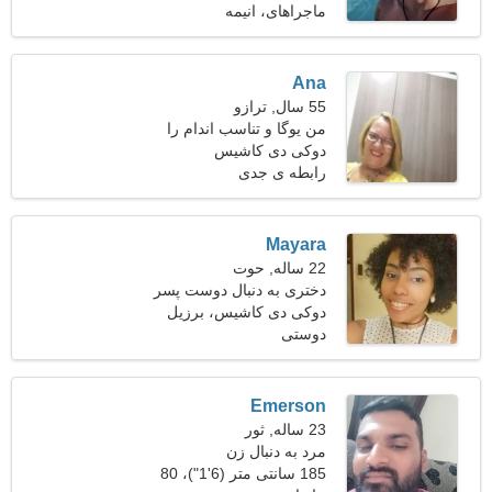
ماجراهای، انیمه
Ana
55 سال, ترازو
من یوگا و تناسب اندام را
ترجیح می دهم
دوکی دی کاشیس
رابطه ی جدی
Mayara
22 ساله, حوت
دختری به دنبال دوست پسر
دوکی دی کاشیس، برزیل
دوستی
Emerson
23 ساله, ثور
مرد به دنبال زن
185 سانتی متر (6'1")، 80