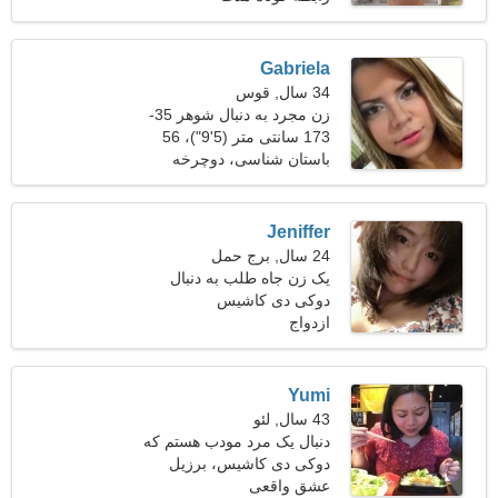
Gabriela
34 سال, قوس
زن مجرد به دنبال شوهر 35-
42
173 سانتی متر (5'9")، 56
کیلوگرم (123 پوند)
باستان شناسی، دوچرخه
Jeniffer
24 سال, برج حمل
یک زن جاه طلب به دنبال
دوکی دی کاشیس
عشق واقعی است
ازدواج
Yumi
43 سال, لئو
دنبال یک مرد مودب هستم که
با هم برقصند
دوکی دی کاشیس، برزیل
عشق واقعی