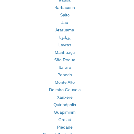
Itatiba
Barbacena
Salto
Jaú
Araruama
یوباتوبا
Lavras
Manhuaçu
São Roque
Itararé
Penedo
Monte Alto
Delmiro Gouveia
Xanxerê
Quirinópolis
Guapimirim
Grajaú
Piedade