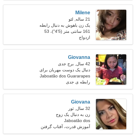
Milene
21 ساله, لئو
یک زن باهوش به دنبال رابطه
است
161 سانتی متر (5'4")، 53
ازدواج
کیلوگرم (116 پوند)
Giovanna
42 سال, برج جدی
دنبال یک دوست مهربان برای
پیاده روی می گردم
Jaboatão dos Guararapes
رابطه ی جدی
Giovana
32 سال, ثور
زن به دنبال یک زوج
Jaboatão dos
Guararapes، برزیل
آموزش قدرت، آفتاب گرفتن