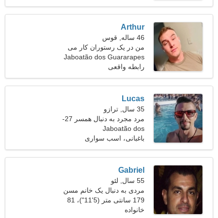
Arthur
46 ساله, قوس
من در یک رستوران کار می
کنم، به یک زن احساسی نیاز
Jaboatão dos Guararapes
دارم
رابطه واقعی
Lucas
35 سال, ترازو
مرد مجرد به دنبال همسر 27-
Jaboatão dos
31
Guararapes، برزیل
باغبانی، اسب سواری
Gabriel
55 سال, لئو
مردی به دنبال یک خانم مسن
48-52
179 سانتی متر (5'11")، 81
خانواده
کیلوگرم (178 پوند)