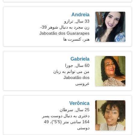
Andreia
33 سال, ترازو
زن مجرد به دنبال شوهر 39-
Jaboatão dos Guararapes
42
هنر، کنسرت ها
Gabriela
60 سال, جوزا
من می توانم به زبان
Jaboatão dos
ایتالیایی، روسی ارتباط
عروسی
برقرار کنم
Guararapes، برزیل
Verônica
25 سال, سرطان
دختری به دنبال دوست پسر
164 سانتی متر (5'5")، 49
دوستی
کیلوگرم (108 پوند)