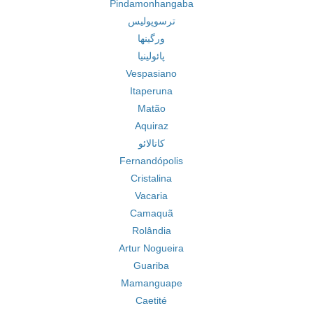
Pindamonhangaba
ترسوپولیس
ورگینها
پائولینیا
Vespasiano
Itaperuna
Matão
Aquiraz
کاتالائو
Fernandópolis
Cristalina
Vacaria
Camaquã
Rolândia
Artur Nogueira
Guariba
Mamanguape
Caetité