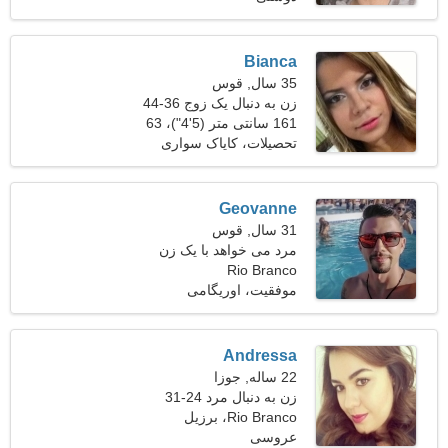
Bianca
35 سال, قوس
زن به دنبال یک زوج 36-44
161 سانتی متر (5'4")، 63
کیلوگرم (138 پوند)
تحصیلات، کایاک سواری
Geovanne
31 سال, قوس
مرد می خواهد با یک زن
ملاقات کند
Rio Branco
موفقیت، اوریگامی
Andressa
22 ساله, جوزا
زن به دنبال مرد 24-31
Rio Branco، برزیل
عروسی