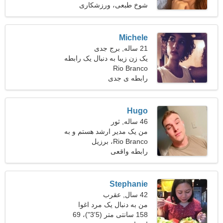
شوخ طبعی، ورزشکاری
Michele
21 ساله, برج جدی
یک زن زیبا به دنبال یک رابطه
Rio Branco
پرشور است
رابطه ی جدی
Hugo
46 ساله, ثور
من یک مدیر ارشد هستم و به
Rio Branco، برزیل
دنبال یک زن بازیگوش هستم
رابطه واقعی
Stephanie
42 سال, عقرب
من به دنبال یک مرد اغوا
کننده برای رقص هستم
158 سانتی متر (5'3")، 69