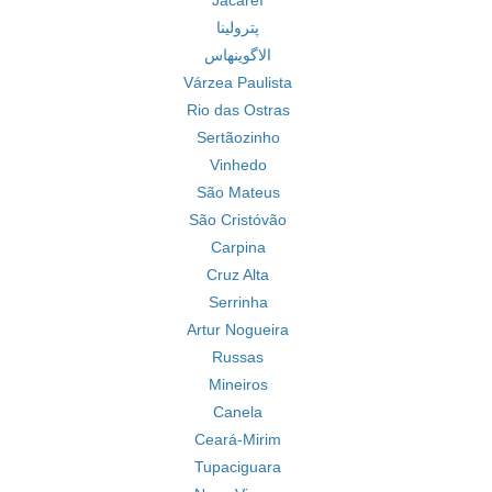
Jacareí
پترولینا
الاگوینهاس
Várzea Paulista
Rio das Ostras
Sertãozinho
Vinhedo
São Mateus
São Cristóvão
Carpina
Cruz Alta
Serrinha
Artur Nogueira
Russas
Mineiros
Canela
Ceará-Mirim
Tupaciguara