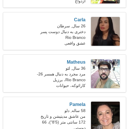
ازدواج
کیلوگرم (152 پوند)
Carla
26 سال, سرطان
دختری به دنبال دوست پسر
Rio Branco
27-38
عشق واقعی
Matheus
36 سال, لئو
مرد مجرد به دنبال همسر 26-
33
Rio Branco، برزیل
کارائوکه، حیوانات
Pamela
58 ساله, دلو
من عاشق مدیتیشن و تاریخ
هستم
172 سانتی متر (5'8")، 66
دوستی
کیلوگرم (145 پوند)