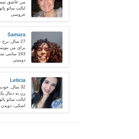
من عاشق تنی
ایالت سائو پائو
عروسی
Samara
27 سال, برج جدی
برای من بنوی
163 سانتی متر (5'5")، 52 کیلوگرم (114 پوند)
دوستی
Leticia
32 سال, حوت
زن به دنبال یک
ایالت سائو پائو
اسکی، دویدن