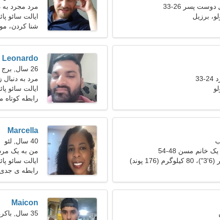
دوست پسر 26-33
مرد مجرد به دنب
لو، برزیل
ایالت سائو پائ
شنا كردن، مو
Leonardo
26 سال, برج حمل
33
مرد به دنبال زن 25
لو
ایالت سائو پائ
رابطه کوتاه 
Marcella
40 سال, لئو
ک خانم مسن 48-54
من به یک مرد 
کنیم
ایالت سائو پائ
رابطه ی جدی
Maicon
35 سال, باکره