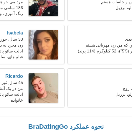
س و جلسات هستم
مرد می خواهد 
لو، برزیل
186 سانتی متر (6'2")، 84 کیلوگرم (185 پوند)
رنگ آمیزی، وا
Isabela
33 سال, جوزا
س که من زن مهربانی هستم
زن مجرد به د
ایالت سائو پائ
فیلم های، ساح
Ricardo
45 سال, ثور
 زوج
من در یک آتش
لو، برزیل
کار می کنم
ایالت سائو پائ
خانواده
نحوه عملکرد BraDatingGo