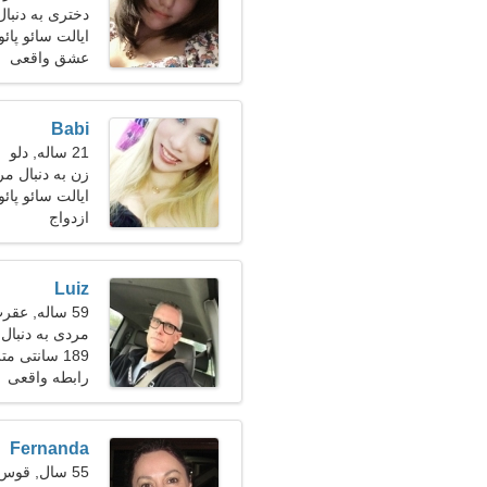
دختری به دنبال 
ایالت سائو پائو
عشق واقعی
Babi
21 ساله, دلو
زن به دنبال مرد 24-
ایالت سائو پائو
ازدواج
Luiz
59 ساله, عقرب
مردی به دنبال ی
189 سانتی متر (6'3")، 80 کیلوگرم (176 پوند)
رابطه واقعی
Fernanda
55 سال, قوس