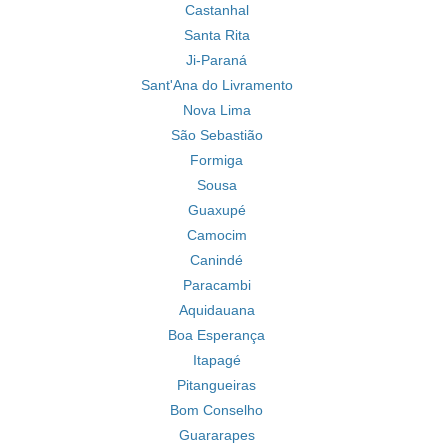
Castanhal
Santa Rita
Ji-Paraná
Sant'Ana do Livramento
Nova Lima
São Sebastião
Formiga
Sousa
Guaxupé
Camocim
Canindé
Paracambi
Aquidauana
Boa Esperança
Itapagé
Pitangueiras
Bom Conselho
Guararapes