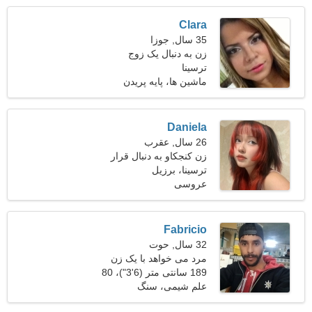
Clara
35 سال, جوزا
زن به دنبال یک زوج
ترسینا
ماشین ها، پایه پریدن
Daniela
26 سال, عقرب
زن کنجکاو به دنبال قرار
ملاقات
ترسینا، برزیل
عروسی
Fabricio
32 سال, حوت
مرد می خواهد با یک زن
ملاقات کند 22-29
189 سانتی متر (6'3")، 80
کیلوگرم (176 پوند)
علم شیمی، سنگ