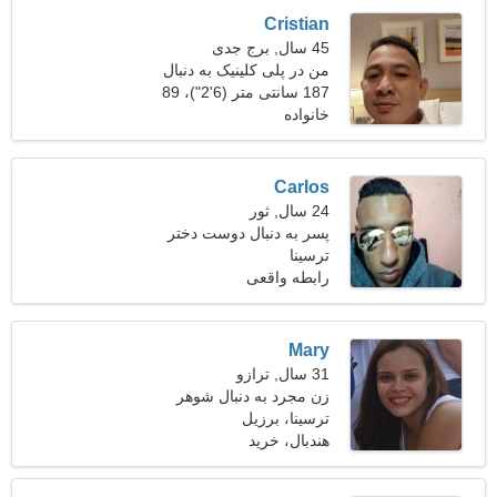
Cristian
45 سال, برج جدی
من در پلی کلینیک به دنبال
یک زن حساس هستم
187 سانتی متر (6'2")، 89
خانواده
کیلوگرم (196 پوند)
Carlos
24 سال, ثور
پسر به دنبال دوست دختر
است
ترسینا
رابطه واقعی
Mary
31 سال, ترازو
زن مجرد به دنبال شوهر
ترسینا، برزیل
هندبال، خرید