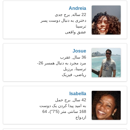
Andreia
22 ساله, برج جدی
دختری به دنبال دوست پسر
25-33
ترسینا
عشق واقعی
Josue
36 سال, عقرب
مرد مجرد به دنبال همسر 26-
31
ترسینا، برزیل
ریاضی، فیزیک
Isabella
42 سال, برج حمل
به امید پیدا کردن یک دوست
خلاق
168 سانتی متر (5'7")، 64
ازدواج
کیلوگرم (141 پوند)