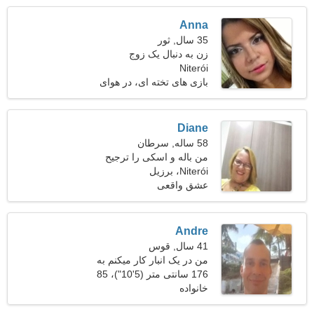
Anna
35 سال, ثور
زن به دنبال یک زوج
Niterói
بازی های تخته ای، در هوای
آزاد قدم می زند
Diane
58 ساله, سرطان
من باله و اسکی را ترجیح
Niterói، برزیل
می دهم
عشق واقعی
Andre
41 سال, قوس
من در یک انبار کار میکنم به
176 سانتی متر (5'10")، 85
یک خانم شیک پوش نیازمندم
خانواده
کیلوگرم (187 پوند)