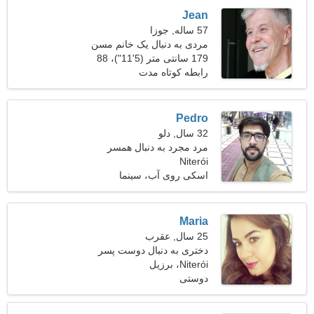
Jean
57 ساله, جوزا
مردی به دنبال یک خانم مسن
46-52
179 سانتی متر (5'11")، 88
کیلوگرم (194 پوند)
رابطه کوتاه مدت
Pedro
32 سال, دلو
مرد مجرد به دنبال همسر
Niterói
اسکی روی آب، سینما
Maria
25 سال, عقرب
دختری به دنبال دوست پسر
Niterói، برزیل
دوستی