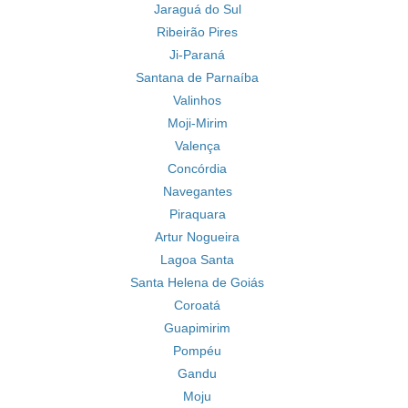
Jaraguá do Sul
Ribeirão Pires
Ji-Paraná
Santana de Parnaíba
Valinhos
Moji-Mirim
Valença
Concórdia
Navegantes
Piraquara
Artur Nogueira
Lagoa Santa
Santa Helena de Goiás
Coroatá
Guapimirim
Pompéu
Gandu
Moju