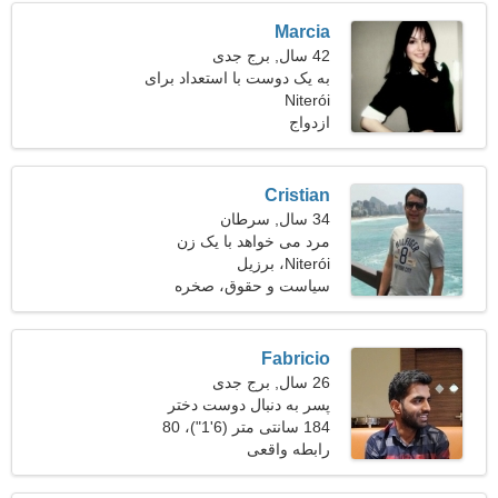
Marcia
42 سال, برج جدی
به یک دوست با استعداد برای
Niterói
آشپزی با هم نیاز دارم
ازدواج
Cristian
34 سال, سرطان
مرد می خواهد با یک زن
Niterói، برزیل
ملاقات کند
سیاست و حقوق، صخره
نوردی
Fabricio
26 سال, برج جدی
پسر به دنبال دوست دختر
است
184 سانتی متر (6'1")، 80
کیلوگرم (176 پوند)
رابطه واقعی