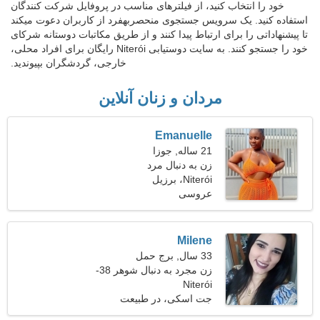
خود را انتخاب کنید، از فیلترهای مناسب در پروفایل شرکت کنندگان
استفاده کنید. یک سرویس جستجوی منحصربهفرد از کاربران دعوت میکند
تا پیشنهاداتی را برای ارتباط پیدا کنند و از طریق مکاتبات دوستانه شرکای
خود را جستجو کنند. به سایت دوستیابی Niterói رایگان برای افراد محلی،
خارجی، گردشگران بپیوندید.
مردان و زنان آنلاین
Emanuelle
21 ساله, جوزا
زن به دنبال مرد
Niterói، برزیل
عروسی
Milene
33 سال, برج حمل
زن مجرد به دنبال شوهر 38-
Niterói
43
جت اسکی، در طبیعت
استراحت کنید