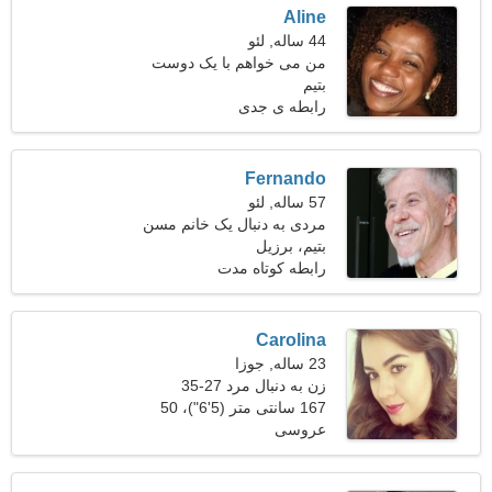
Aline
44 ساله, لئو
من می خواهم با یک دوست
بتیم
سپاسگزار قرار بگذارم
رابطه ی جدی
Fernando
57 ساله, لئو
مردی به دنبال یک خانم مسن
48-54
بتیم، برزیل
رابطه کوتاه مدت
Carolina
23 ساله, جوزا
زن به دنبال مرد 27-35
167 سانتی متر (5'6")، 50
عروسی
کیلوگرم (110 پوند)