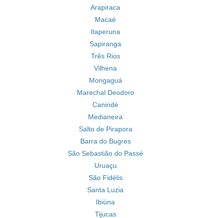
Arapiraca
Macaé
Itaperuna
Sapiranga
Três Rios
Vilhena
Mongaguá
Marechal Deodoro
Canindé
Medianeira
Salto de Pirapora
Barra do Bugres
São Sebastião do Passé
Uruaçu
São Fidélis
Santa Luzia
Ibiúna
Tijucas