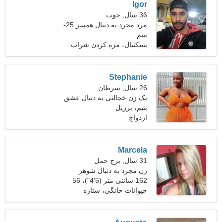
Igor
36 سال, حوت
مرد مجرد به دنبال همسر 25-
31
بتیم
بسکتبال، مزه کردن شراب
Stephanie
26 سال, سرطان
یک زن خجالتی به دنبال عشق
بتیم، برزیل
واقعی است
ازدواج
Marcela
31 سال, برج حمل
زن مجرد به دنبال شوهر
162 سانتی متر (5'4")، 56
کیلوگرم (123 پوند)
حیوانات خانگی، ستاره
شناسی