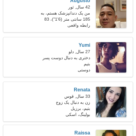
Augusto
42 سال, ثور
من یک دندانپزشک هستم، به
یک خانم مهربان نیاز دارم
185 سانتی متر (6'1")، 83
کیلوگرم (182 پوند)
رابطه واقعی
Yumi
27 سال, دلو
دختری به دنبال دوست پسر
33-37
بتیم
دوستی
Renata
33 سال, قوس
زن به دنبال یک زوج
بتیم، برزیل
بولینگ، اسکی
Raissa