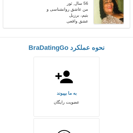
56 سال, ثور
من عاشق روانشناسی و
بتیم، برزیل
بولینگ هستم
عشق واقعی
نحوه عملکرد BraDatingGo
به ما بپیوند
عضویت رایگان